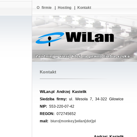
O firmie
|
Hosting
|
Kontakt
Kontakt
WiLan.pl Andrzej Kastelik
Siedziba firmy:
ul. Wesoła 7, 34-322 Gilowice
NIP:
553-220-07-42
REGON:
072745652
mail:
biuro[monkey]wilan[dot]pl
Andrzej Kastelik