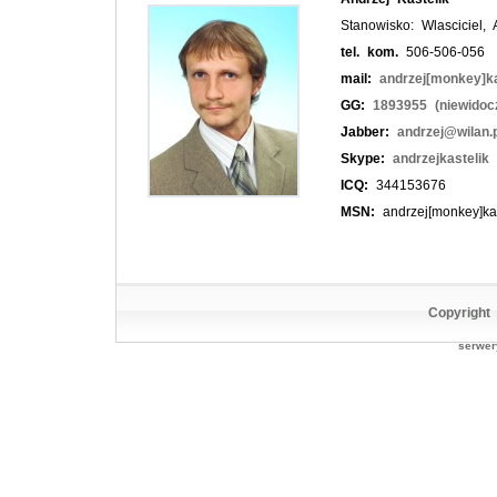
Stanowisko: Wlasciciel, 
tel. kom.
506-506-056
mail:
andrzej[monkey]ka
GG:
1893955 (niewidoc
Jabber:
andrzej@wilan.p
Skype:
andrzejkastelik
ICQ:
344153676
MSN:
andrzej[monkey]kast
Copyright
serwer